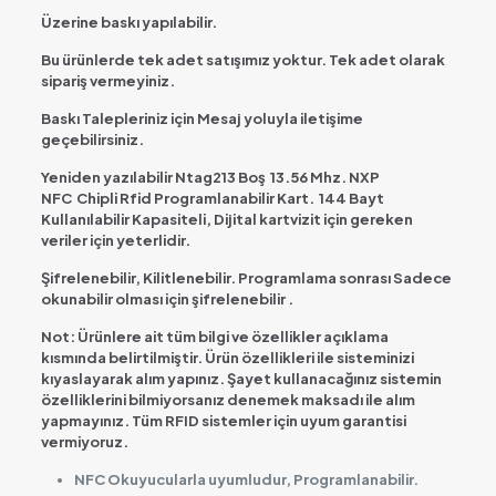
Üzerine baskı yapılabilir.
Bu ürünlerde tek adet satışımız yoktur. Tek adet olarak
sipariş vermeyiniz.
Baskı Talepleriniz için Mesaj yoluyla iletişime
geçebilirsiniz.
Yeniden yazılabilir Ntag213 Boş 13.56 Mhz. NXP
NFC Chipli Rfid Programlanabilir Kart.
144 Bayt
Kullanılabilir Kapasiteli, Dijital kartvizit için gereken
veriler için yeterlidir.
Şifrelenebilir, Kilitlenebilir. Programlama sonrası Sadece
okunabilir olması için
şifrelenebilir
.
Not: Ürünlere ait tüm bilgi ve özellikler açıklama
kısmında belirtilmiştir. Ürün özellikleri ile sisteminizi
kıyaslayarak alım yapınız. Şayet kullanacağınız sistemin
özelliklerini bilmiyorsanız denemek maksadı ile alım
yapmayınız. Tüm RFID sistemler için uyum garantisi
vermiyoruz.
NFC Okuyucularla uyumludur, Programlanabilir.