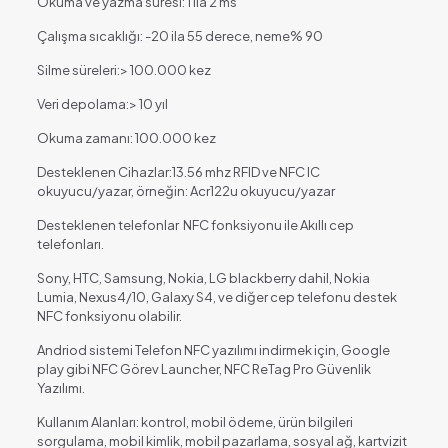
Okuma ve yazma süresi: 1 ila 2 ms
Çalışma sıcaklığı: -20 ila 55 derece, neme% 90
Silme süreleri:> 100.000 kez
Veri depolama:> 10 yıl
Okuma zamanı: 100.000 kez
Desteklenen Cihazlar:13.56 mhz RFID ve NFC IC
okuyucu/yazar, örneğin: Acr122u okuyucu/yazar
Desteklenen telefonlar NFC fonksiyonu ile Akıllı cep
telefonları.
Sony, HTC, Samsung, Nokia, LG blackberry dahil, Nokia
Lumia, Nexus4/10, Galaxy S4, ve diğer cep telefonu destek
NFC fonksiyonu olabilir.
Andriod sistemi Telefon NFC yazılımı indirmek için, Google
play gibi NFC Görev Launcher, NFC ReTag Pro Güvenlik
Yazılımı.
Kullanım Alanları: kontrol, mobil ödeme, ürün bilgileri
sorgulama, mobil kimlik, mobil pazarlama, sosyal ağ, kartvizit