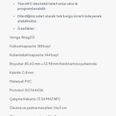
Tüm NFC destekli telefonlar okur &
programlanabilir.
Dilediğiniz adet alarak tek kargo ücreti ödeyerek
alabilirsiniz.
Özellikler
:
Yonga: Ntag213
Fiziksel kapasite: 188 bayt
Kullanılabilir kapasite: 144 bayt
Boyutlar: 85.60 mm × 53.98 mm Kredi kartı boyutlarında.
Kalınlık: 0,8 mm
Materyal: PVC
Protokol: ISO14443A
Çalışma frekansı: 13.56 MHZ NFC
Okuma ve yazma mesafesi: 1 ila 5 cm