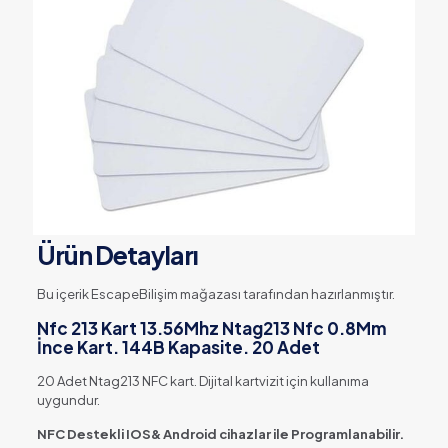
Ürün Detayları
Bu içerik EscapeBilişim mağazası tarafından hazırlanmıştır.
Nfc 213 Kart 13.56Mhz Ntag213 Nfc 0.8Mm
İnce Kart. 144B Kapasite. 20 Adet
20 Adet Ntag213 NFC kart. Dijital kartvizit için kullanıma
uygundur.
NFC Destekli IOS& Android cihazlar ile Programlanabilir.