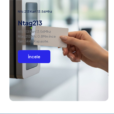
Nfc 213 Kart 13.56Mhz
Ntag213
Nfc 213 Kart 13.56Mhz
Ntag213 Nfc 0.8Mm İnce
Kart. 144B Kapasite.
İncele