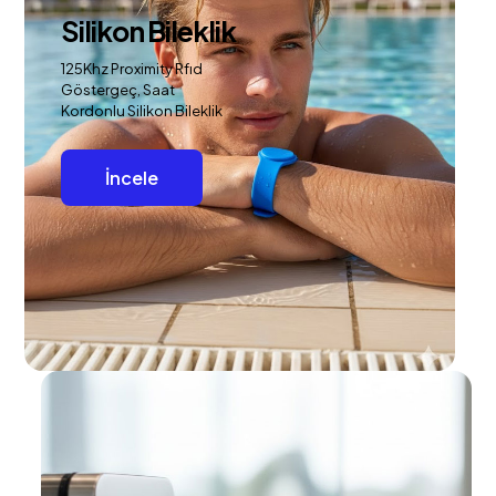
Silikon Bileklik
125Khz Proximity Rfıd
Göstergeç, Saat
Kordonlu Silikon Bileklik
İncele