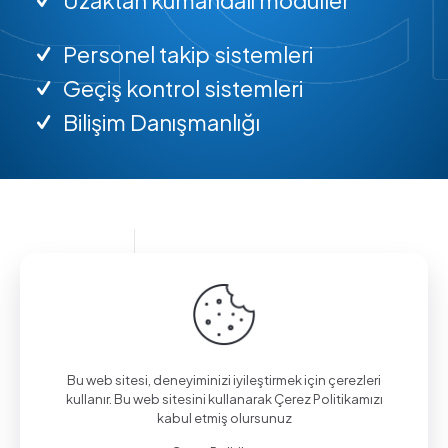
Personel takip sistemleri
Geçiş kontrol sistemleri
Bilişim Danışmanlığı
Bilgi almak için arayın.
(0312) 325 02 01
Bu web sitesi, deneyiminizi iyileştirmek için çerezleri
kullanır. Bu web sitesini kullanarak Çerez Politikamızı
kabul etmiş olursunuz
Aşağı Eğlence Mah., Mimarlar Sok. No:19/4,