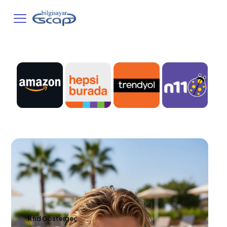
Rfıd Göstergeç