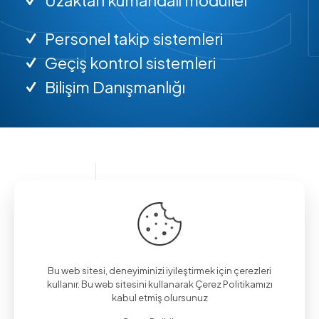
Personel takip sistemleri
Geçiş kontrol sistemleri
Bilişim Danışmanlığı
Bilgi almak için arayın.
(0312) 325 02 01
Bu web sitesi, deneyiminizi iyileştirmek için çerezleri
kullanır. Bu web sitesini kullanarak Çerez Politikamızı
kabul etmiş olursunuz
Aşağı Eğlence Mah., Mimarlar Sok. No:19/4,