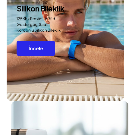
Silikon Bileklik
125Khz Proximity Rfıd
Göstergeç, Saat
Kordonlu Silikon Bileklik
İncele