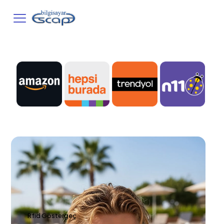
Rfıd Göstergeç