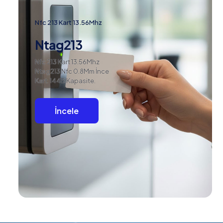
Nfc 213 Kart 13.56Mhz
Ntag213
Nfc 213 Kart 13.56Mhz
Ntag213 Nfc 0.8Mm İnce
Kart. 144B Kapasite.
İncele