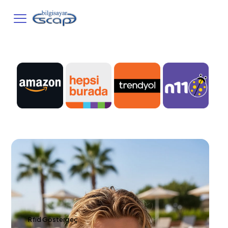
Rfıd Göstergeç