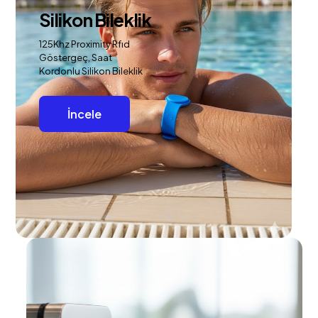
Silikon Bileklik
125Khz Proximity Rfıd
Göstergeç, Saat
Kordonlu Silikon Bileklik
İncele