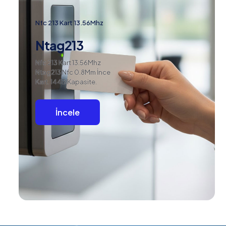
Nfc 213 Kart 13.56Mhz
Ntag213
Nfc 213 Kart 13.56Mhz
Ntag213 Nfc 0.8Mm İnce
Kart. 144B Kapasite.
İncele