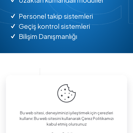
Personel takip sistemleri
Geçiş kontrol sistemleri
Bilişim Danışmanlığı
Bilgi almak için arayın.
(0312) 325 02 01
Bu web sitesi, deneyiminizi iyileştirmek için çerezleri
kullanır. Bu web sitesini kullanarak Çerez Politikamızı
kabul etmiş olursunuz
Aşağı Eğlence Mah., Mimarlar Sok. No:19/4,