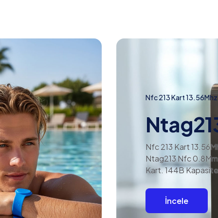
Nfc 213 Kart 13.56Mhz
Ntag21
Nfc 213 Kart 13.56M
Ntag213 Nfc 0.8Mm
Kart. 144B Kapasite
İncele