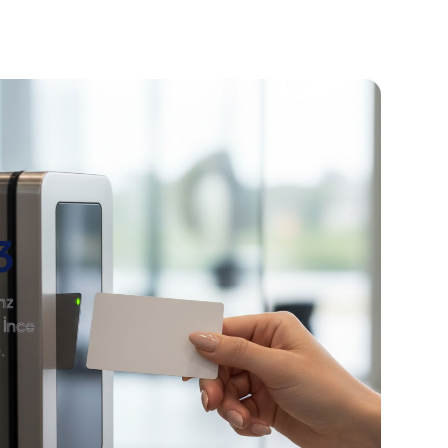
3
hz
 İnce
.