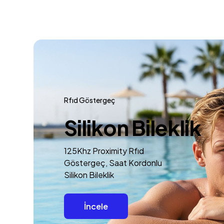
Rfıd Göstergeç
Silikon Bileklik
125Khz Proximity Rfıd
Göstergeç, Saat Kordonlu
Silikon Bileklik
İncele