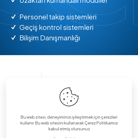
Personel takip sistemleri
Geçiş kontrol sistemleri
Bilişim Danışmanlığı
Bilgi almak için arayın.
(0312) 325 02 01
Bu web sitesi, deneyiminizi iyileştirmek için çerezleri
kullanır. Bu web sitesini kullanarak Çerez Politikamızı
kabul etmiş olursunuz
Aşağı Eğlence Mah., Mimarlar Sok. No:19/4,