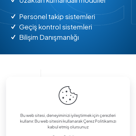
Personel takip sistemleri
Geçiş kontrol sistemleri
Bilişim Danışmanlığı
Bilgi almak için arayın.
(0312) 325 02 01
Bu web sitesi, deneyiminizi iyileştirmek için çerezleri
kullanır. Bu web sitesini kullanarak Çerez Politikamızı
kabul etmiş olursunuz
Aşağı Eğlence Mah., Mimarlar Sok. No:19/4,