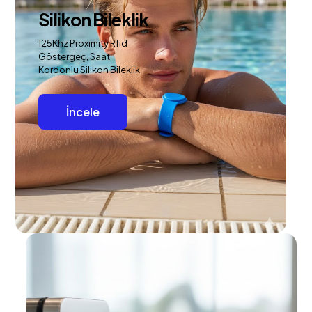
Silikon Bileklik
125Khz Proximity Rfıd
Göstergeç, Saat
Kordonlu Silikon Bileklik
İncele