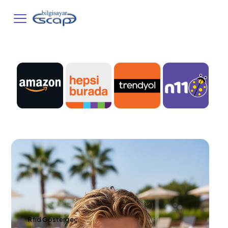
Rfıd Göstergeç