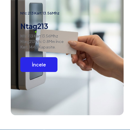
Nfc 213 Kart 13.56Mhz
Ntag213
Nfc 213 Kart 13.56Mhz
Ntag213 Nfc 0.8Mm İnce
Kart. 144B Kapasite.
İncele