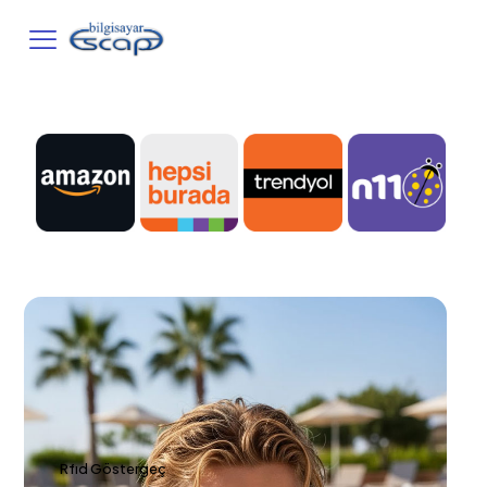
Rfıd Göstergeç