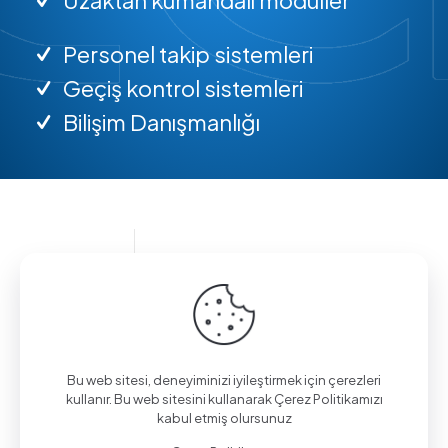
Personel takip sistemleri
Geçiş kontrol sistemleri
Bilişim Danışmanlığı
Bilgi almak için arayın.
(0312) 325 02 01
Bu web sitesi, deneyiminizi iyileştirmek için çerezleri
kullanır. Bu web sitesini kullanarak Çerez Politikamızı
kabul etmiş olursunuz
Aşağı Eğlence Mah., Mimarlar Sok. No:19/4,