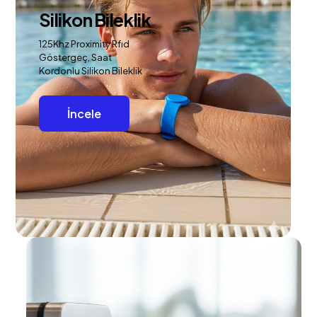
Silikon Bileklik
125Khz Proximity Rfıd
Göstergeç, Saat
Kordonlu Silikon Bileklik
İncele