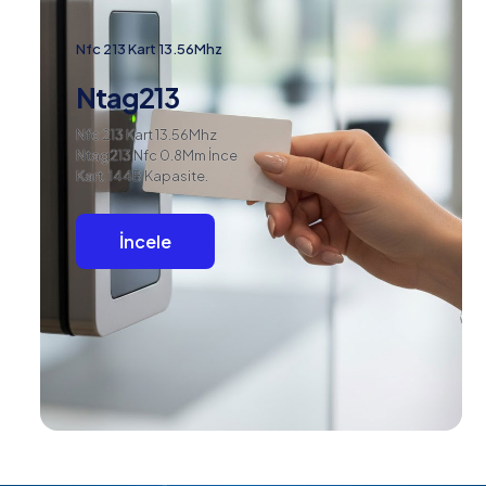
Nfc 213 Kart 13.56Mhz
Ntag213
Nfc 213 Kart 13.56Mhz
Ntag213 Nfc 0.8Mm İnce
Kart. 144B Kapasite.
İncele