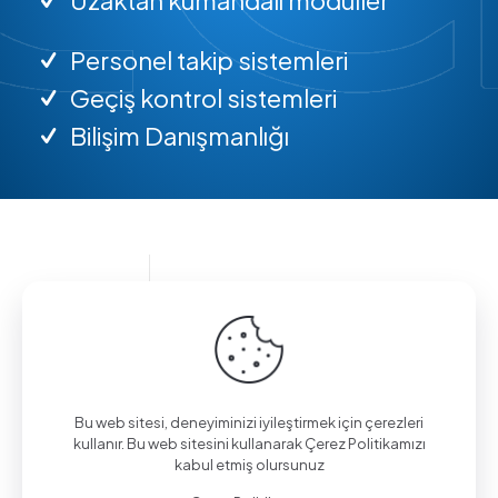
Personel takip sistemleri
Geçiş kontrol sistemleri
Bilişim Danışmanlığı
Bilgi almak için arayın.
(0312) 325 02 01
Bu web sitesi, deneyiminizi iyileştirmek için çerezleri
kullanır. Bu web sitesini kullanarak Çerez Politikamızı
kabul etmiş olursunuz
Aşağı Eğlence Mah., Mimarlar Sok. No:19/4,