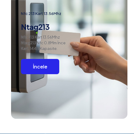
Nfc 213 Kart 13.56Mhz
Ntag213
Nfc 213 Kart 13.56Mhz
Ntag213 Nfc 0.8Mm İnce
Kart. 144B Kapasite.
İncele