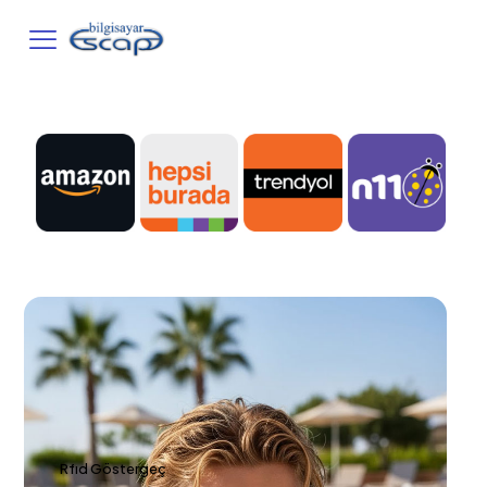
Rfıd Göstergeç