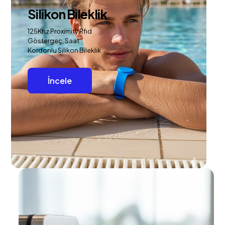
Silikon Bileklik
125Khz Proximity Rfıd
Göstergeç, Saat
Kordonlu Silikon Bileklik
İncele