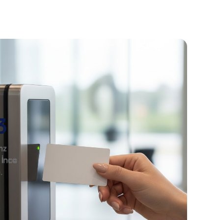
3
hz
 İnce
.