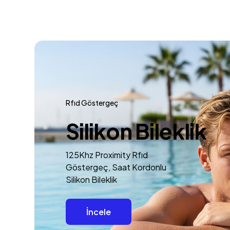
Rfıd Göstergeç
Silikon Bileklik
125Khz Proximity Rfıd
Göstergeç, Saat Kordonlu
Silikon Bileklik
İncele