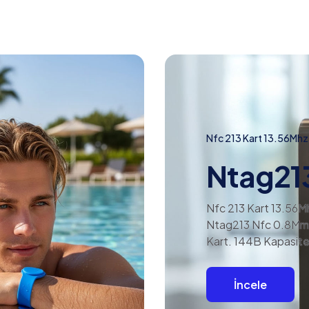
Nfc 213 Kart 13.56Mhz
Ntag21
Nfc 213 Kart 13.56M
Ntag213 Nfc 0.8Mm
Kart. 144B Kapasite
İncele