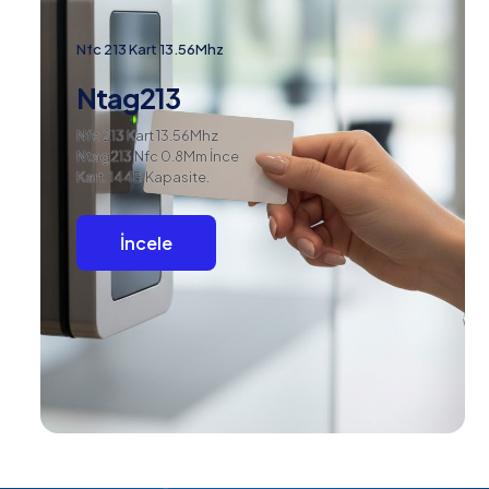
Nfc 213 Kart 13.56Mhz
Ntag213
Nfc 213 Kart 13.56Mhz
Ntag213 Nfc 0.8Mm İnce
Kart. 144B Kapasite.
İncele