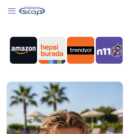
Rfıd Göstergeç