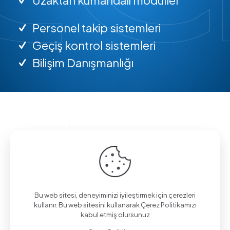
Personel takip sistemleri
Geçiş kontrol sistemleri
Bilişim Danışmanlığı
Bilgi almak için arayın.
(0312) 325 02 01
Bu web sitesi, deneyiminizi iyileştirmek için çerezleri
kullanır. Bu web sitesini kullanarak Çerez Politikamızı
kabul etmiş olursunuz
Aşağı Eğlence Mah., Mimarlar Sok. No:19/4,