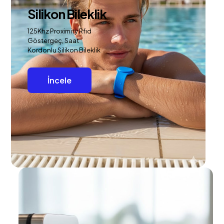
Silikon Bileklik
125Khz Proximity Rfıd
Göstergeç, Saat
Kordonlu Silikon Bileklik
İncele