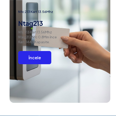
Nfc 213 Kart 13.56Mhz
Ntag213
Nfc 213 Kart 13.56Mhz
Ntag213 Nfc 0.8Mm İnce
Kart. 144B Kapasite.
İncele