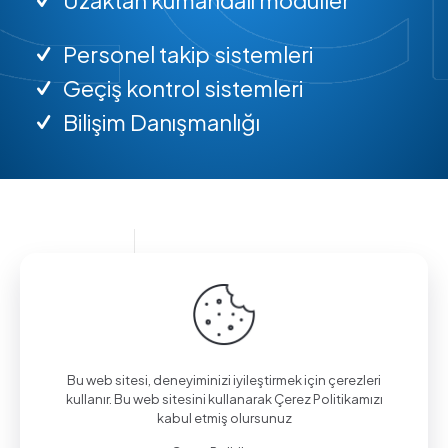
Personel takip sistemleri
Geçiş kontrol sistemleri
Bilişim Danışmanlığı
Bilgi almak için arayın.
(0312) 325 02 01
Bu web sitesi, deneyiminizi iyileştirmek için çerezleri
kullanır. Bu web sitesini kullanarak Çerez Politikamızı
kabul etmiş olursunuz
Aşağı Eğlence Mah., Mimarlar Sok. No:19/4,