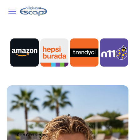
Rfıd Göstergeç