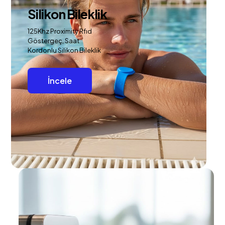
Silikon Bileklik
125Khz Proximity Rfıd
Göstergeç, Saat
Kordonlu Silikon Bileklik
İncele