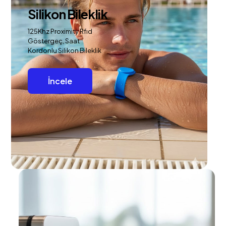
Silikon Bileklik
125Khz Proximity Rfıd
Göstergeç, Saat
Kordonlu Silikon Bileklik
İncele