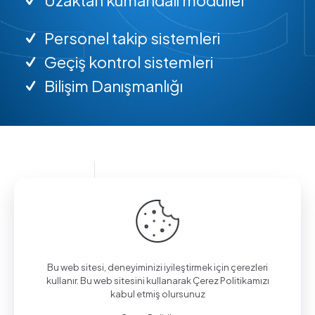
Personel takip sistemleri
Geçiş kontrol sistemleri
Bilişim Danışmanlığı
Bilgi almak için arayın.
(0312) 325 02 01
Bu web sitesi, deneyiminizi iyileştirmek için çerezleri
kullanır. Bu web sitesini kullanarak Çerez Politikamızı
kabul etmiş olursunuz
Aşağı Eğlence Mah., Mimarlar Sok. No:19/4,