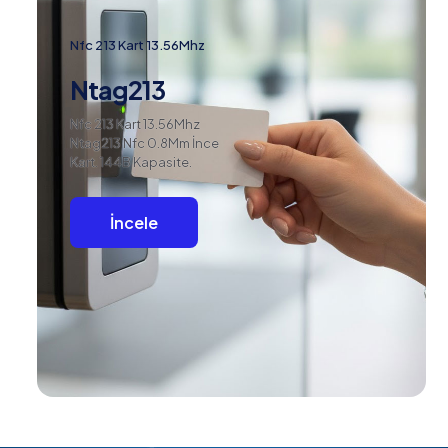
Nfc 213 Kart 13.56Mhz
Ntag213
Nfc 213 Kart 13.56Mhz
Ntag213 Nfc 0.8Mm İnce
Kart. 144B Kapasite.
İncele