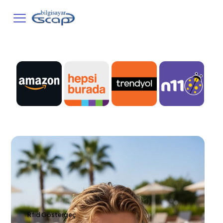
Rfıd Göstergeç