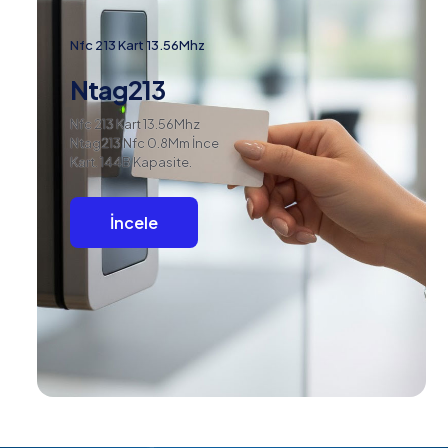
Nfc 213 Kart 13.56Mhz
Ntag213
Nfc 213 Kart 13.56Mhz
Ntag213 Nfc 0.8Mm İnce
Kart. 144B Kapasite.
İncele