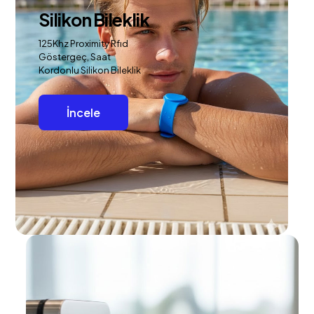
Silikon Bileklik
125Khz Proximity Rfıd
Göstergeç, Saat
Kordonlu Silikon Bileklik
İncele