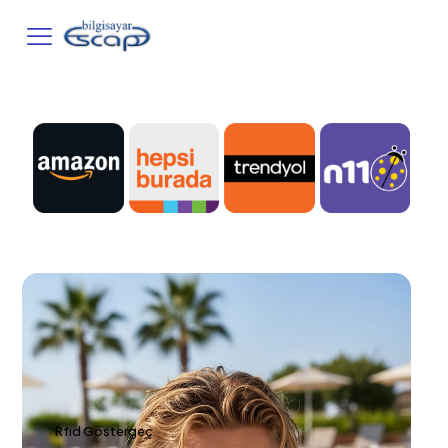
Rfıd Göstergeç