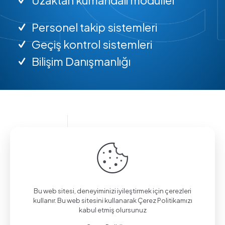
Personel takip sistemleri
Geçiş kontrol sistemleri
Bilişim Danışmanlığı
Bilgi almak için arayın.
(0312) 325 02 01
Bu web sitesi, deneyiminizi iyileştirmek için çerezleri
kullanır. Bu web sitesini kullanarak Çerez Politikamızı
kabul etmiş olursunuz
Aşağı Eğlence Mah., Mimarlar Sok. No:19/4,