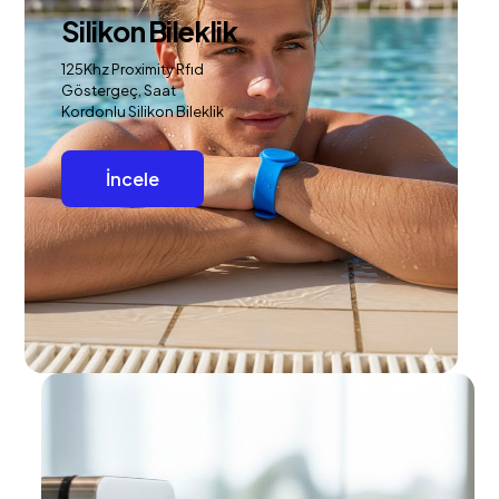
Silikon Bileklik
125Khz Proximity Rfıd
Göstergeç, Saat
Kordonlu Silikon Bileklik
İncele