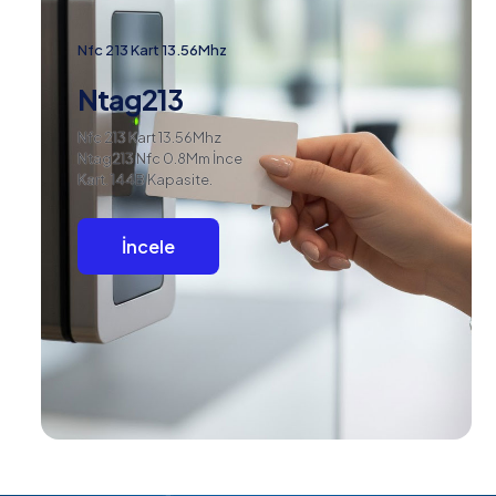
Nfc 213 Kart 13.56Mhz
Ntag213
Nfc 213 Kart 13.56Mhz
Ntag213 Nfc 0.8Mm İnce
Kart. 144B Kapasite.
İncele