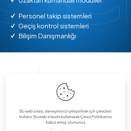
Personel takip sistemleri
Geçiş kontrol sistemleri
Bilişim Danışmanlığı
Bilgi almak için arayın.
(0312) 325 02 01
Bu web sitesi, deneyiminizi iyileştirmek için çerezleri
kullanır. Bu web sitesini kullanarak Çerez Politikamızı
kabul etmiş olursunuz
Aşağı Eğlence Mah., Mimarlar Sok. No:19/4,