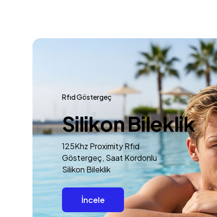
Rfıd Göstergeç
Silikon Bileklik
125Khz Proximity Rfıd
Göstergeç, Saat Kordonlu
Silikon Bileklik
İncele