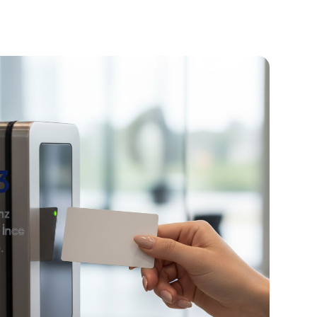
3
hz
 İnce
.