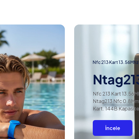
Nfc 213 Kart 13.56Mhz
Ntag21
Nfc 213 Kart 13.56M
Ntag213 Nfc 0.8Mm
Kart. 144B Kapasite
İncele