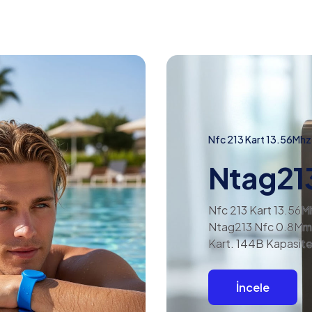
Nfc 213 Kart 13.56Mhz
Ntag21
Nfc 213 Kart 13.56M
Ntag213 Nfc 0.8Mm
Kart. 144B Kapasite
İncele