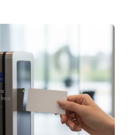
3
hz
 İnce
.