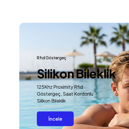
Rfıd Göstergeç
Silikon Bileklik
125Khz Proximity Rfıd
Göstergeç, Saat Kordonlu
Silikon Bileklik
İncele