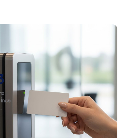
3
hz
 İnce
.