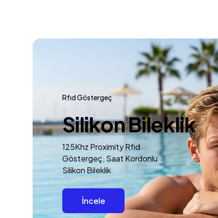
Rfıd Göstergeç
Silikon Bileklik
125Khz Proximity Rfıd
Göstergeç, Saat Kordonlu
Silikon Bileklik
İncele