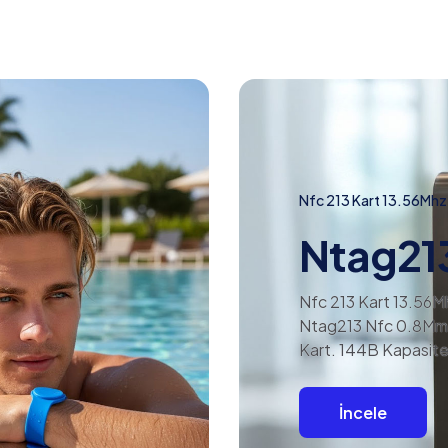
Nfc 213 Kart 13.56Mhz
Ntag21
Nfc 213 Kart 13.56M
Ntag213 Nfc 0.8Mm
Kart. 144B Kapasite
İncele