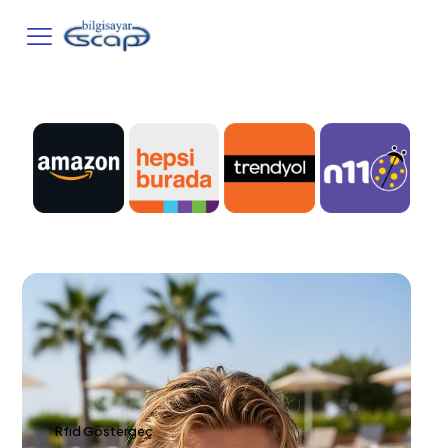
Rfıd Göstergeç