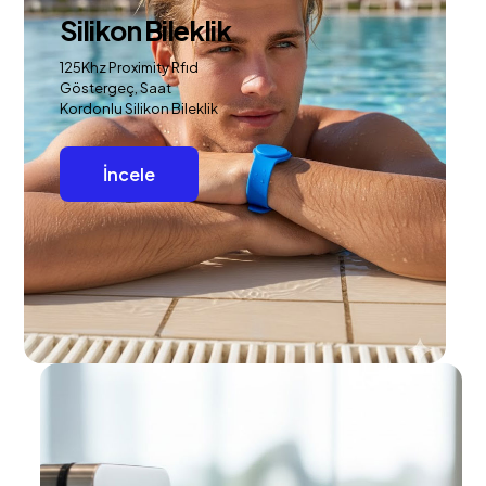
Silikon Bileklik
125Khz Proximity Rfıd
Göstergeç, Saat
Kordonlu Silikon Bileklik
İncele