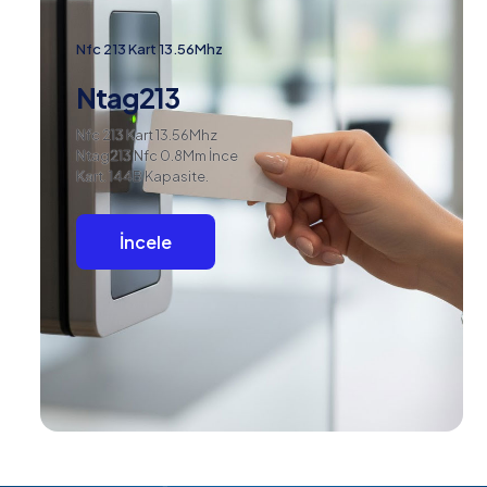
Nfc 213 Kart 13.56Mhz
Ntag213
Nfc 213 Kart 13.56Mhz
Ntag213 Nfc 0.8Mm İnce
Kart. 144B Kapasite.
İncele