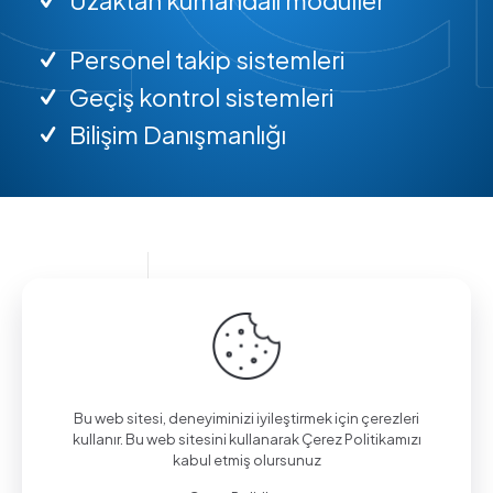
Personel takip sistemleri
Geçiş kontrol sistemleri
Bilişim Danışmanlığı
Bilgi almak için arayın.
(0312) 325 02 01
Bu web sitesi, deneyiminizi iyileştirmek için çerezleri
kullanır. Bu web sitesini kullanarak Çerez Politikamızı
kabul etmiş olursunuz
Aşağı Eğlence Mah., Mimarlar Sok. No:19/4,