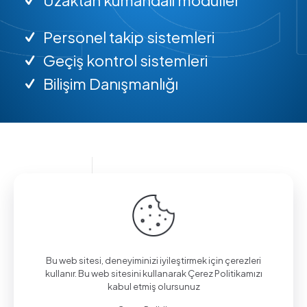
Personel takip sistemleri
Geçiş kontrol sistemleri
Bilişim Danışmanlığı
Bilgi almak için arayın.
(0312) 325 02 01
Bu web sitesi, deneyiminizi iyileştirmek için çerezleri
kullanır. Bu web sitesini kullanarak Çerez Politikamızı
kabul etmiş olursunuz
Aşağı Eğlence Mah., Mimarlar Sok. No:19/4,