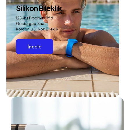
Silikon Bileklik
125Khz Proximity Rfıd
Göstergeç, Saat
Kordonlu Silikon Bileklik
İncele