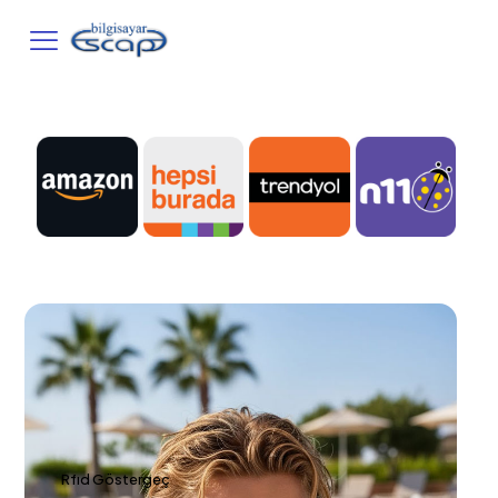
Rfıd Göstergeç