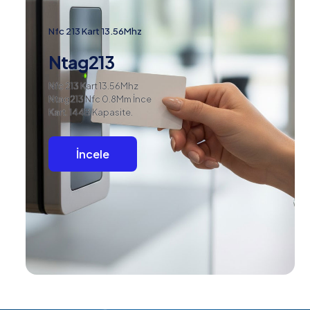
Nfc 213 Kart 13.56Mhz
Ntag213
Nfc 213 Kart 13.56Mhz
Ntag213 Nfc 0.8Mm İnce
Kart. 144B Kapasite.
İncele