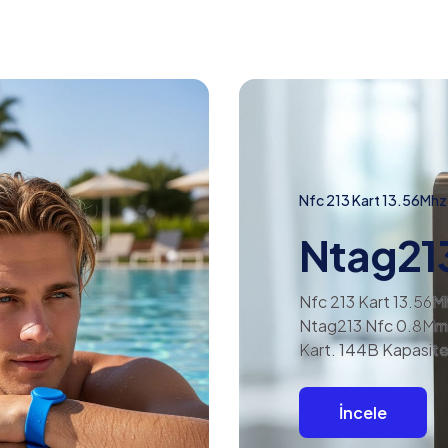
Nfc 213 Kart 13.56Mhz
Ntag21
Nfc 213 Kart 13.56M
Ntag213 Nfc 0.8Mm
Kart. 144B Kapasite
İncele