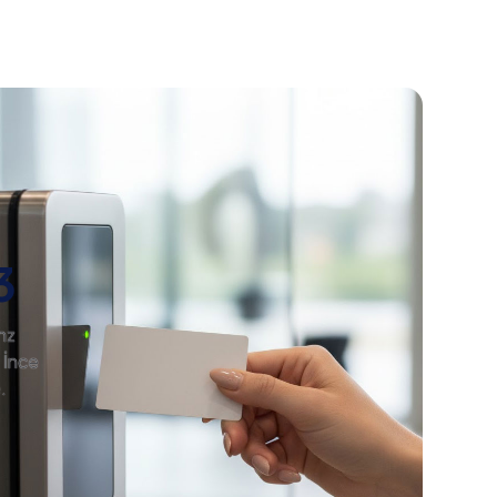
3
hz
 İnce
.