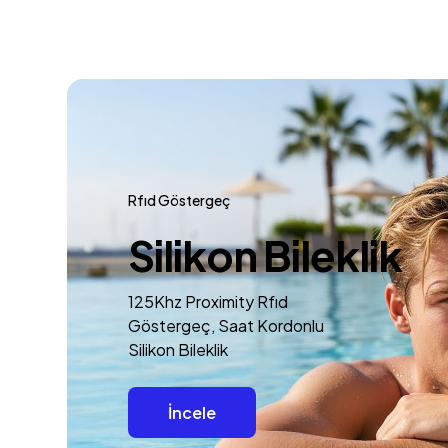
Rfıd Göstergeç
Silikon Bileklik
125Khz Proximity Rfıd
Göstergeç, Saat Kordonlu
Silikon Bileklik
İncele