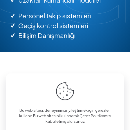
Personel takip sistemleri
Geçiş kontrol sistemleri
Bilişim Danışmanlığı
Bilgi almak için arayın.
(0312) 325 02 01
Bu web sitesi, deneyiminizi iyileştirmek için çerezleri
kullanır. Bu web sitesini kullanarak Çerez Politikamızı
kabul etmiş olursunuz
Aşağı Eğlence Mah., Mimarlar Sok. No:19/4,