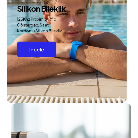
Silikon Bileklik
125Khz Proximity Rfıd
Göstergeç, Saat
Kordonlu Silikon Bileklik
İncele