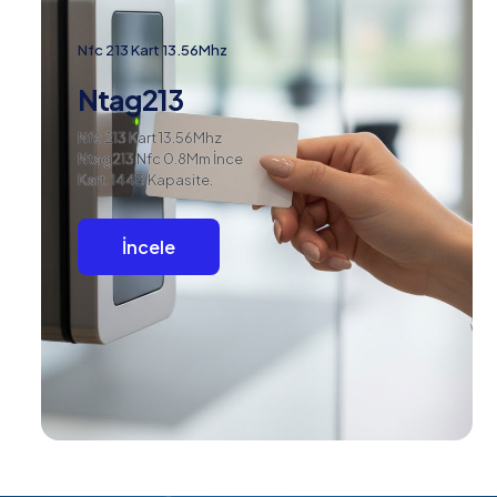
Nfc 213 Kart 13.56Mhz
Ntag213
Nfc 213 Kart 13.56Mhz
Ntag213 Nfc 0.8Mm İnce
Kart. 144B Kapasite.
İncele