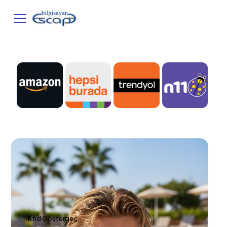
Rfıd Göstergeç