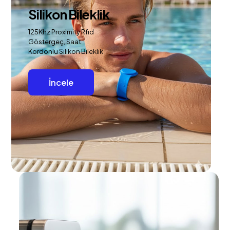
Silikon Bileklik
125Khz Proximity Rfıd
Göstergeç, Saat
Kordonlu Silikon Bileklik
İncele