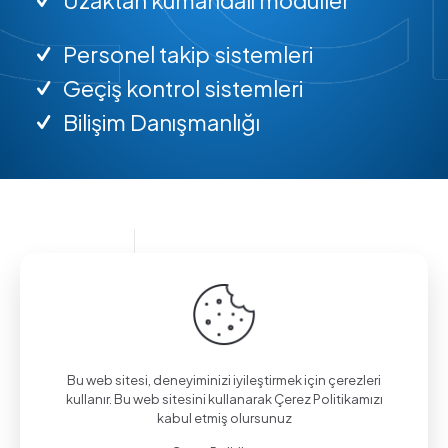
Personel takip sistemleri
Geçiş kontrol sistemleri
Bilişim Danışmanlığı
Bilgi almak için arayın.
(0312) 325 02 01
Bu web sitesi, deneyiminizi iyileştirmek için çerezleri
kullanır. Bu web sitesini kullanarak Çerez Politikamızı
kabul etmiş olursunuz
Aşağı Eğlence Mah., Mimarlar Sok. No:19/4,