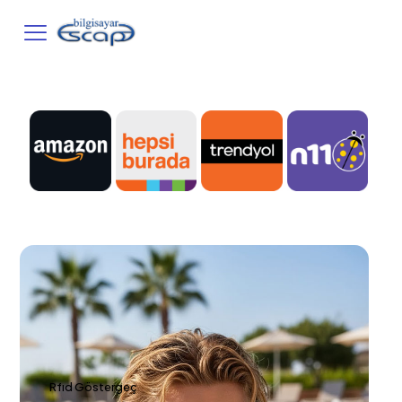
Rfıd Göstergeç