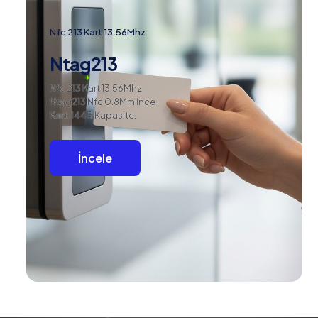
Nfc 213 Kart 13.56Mhz
Ntag213
Nfc 213 Kart 13.56Mhz
Ntag213 Nfc 0.8Mm İnce
Kart. 144B Kapasite.
İncele